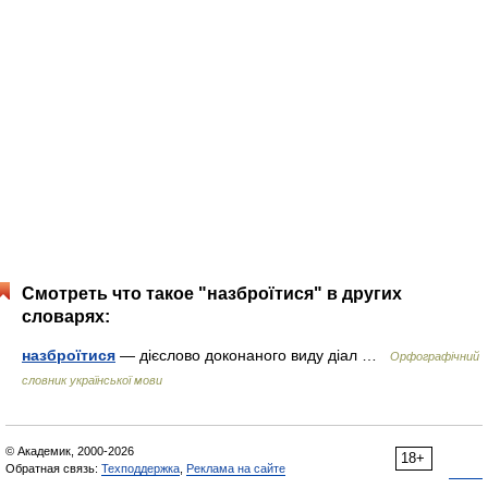
Смотреть что такое "назброїтися" в других
словарях:
назброїтися
— дієслово доконаного виду діал …
Орфографічний
словник української мови
© Академик, 2000-2026
18+
Обратная связь:
Техподдержка
,
Реклама на сайте