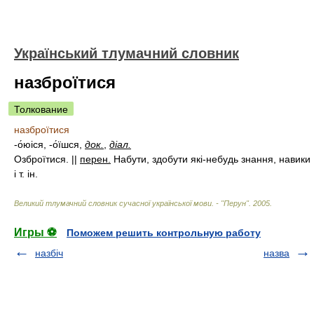
Український тлумачний словник
назброїтися
Толкование
назброїтися
-о́юіся, -о́їшся,
док.
,
діал.
Озброїтися. ||
перен.
Набути, здобути які-небудь знання, навики
і т. ін.
Великий тлумачний словник сучасної української мови. - "Перун"
.
2005
.
Игры ⚽
Поможем решить контрольную работу
назбіч
назва