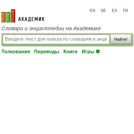
EN
DE
ES
FR
academic.ru
Словари и энциклопедии на Академике
Найти!
Толкования
Переводы
Книги
Игры ⚽